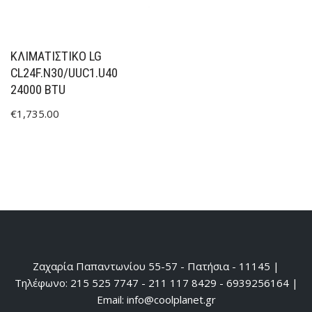
ΚΛΙΜΑΤΙΣΤΙΚΟ LG
CL24F.N30/UUC1.U40
24000 BTU
€
1,735.00
Ζαχαρία Παπαντωνίου 55-57 - Πατήσια - 11145 |
Τηλέφωνο: 215 525 7747 - 211 117 8429 - 6939256164 |
Email: info@coolplanet.gr