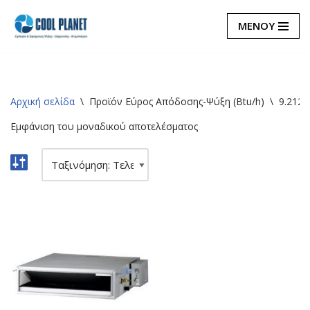
ΜΕΝΟΥ
Μεταπηδήστε
στο
περιεχόμενο
Αρχική σελίδα
\
Προϊόν Εύρος Απόδοσης-Ψύξη (Btu/h)
\
9.212~
Εμφάνιση του μοναδικού αποτελέσματος