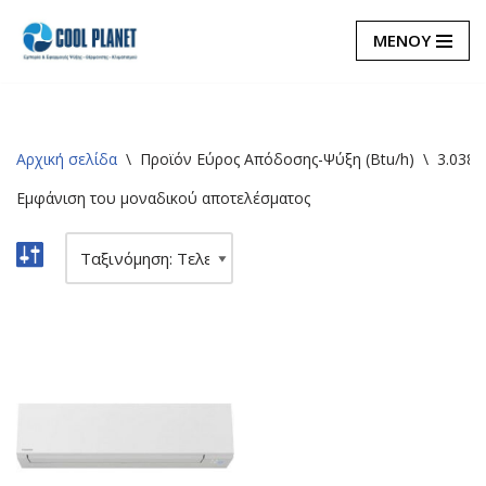
ΜΕΝΟΥ
Μεταπηδήστε
στο
περιεχόμενο
Αρχική σελίδα
\
Προϊόν Εύρος Απόδοσης-Ψύξη (Btu/h)
\
3.038~
Εμφάνιση του μοναδικού αποτελέσματος