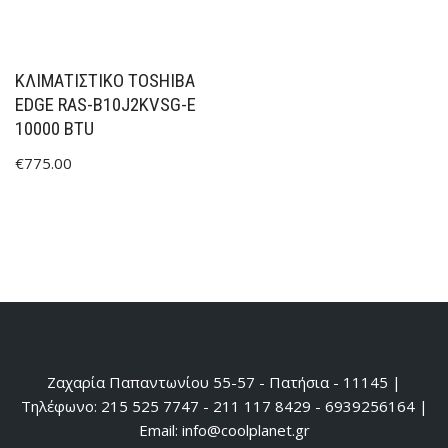
ΚΛΙΜΑΤΙΣΤΙΚΟ TOSHIBA
EDGE RAS-B10J2KVSG-E
10000 BTU
€
775.00
Ζαχαρία Παπαντωνίου 55-57 - Πατήσια - 11145 |
Τηλέφωνο: 215 525 7747 - 211 117 8429 - 6939256164 |
Email: info@coolplanet.gr