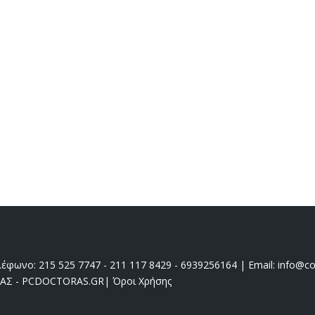
έφωνο: 215 525 7747 - 211 117 8429 - 6939256164 | Email: info@coo
ΔΑΣ - PCDOCTORAS.GR
|
Όροι Χρήσης