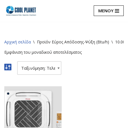
ΜΕΝΟΥ
Μεταπηδήστε
στο
περιεχόμενο
Αρχική σελίδα
\
Προϊόν Εύρος Απόδοσης-Ψύξη (Btu/h)
\
10.000
Εμφάνιση του μοναδικού αποτελέσματος