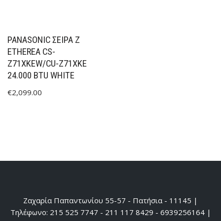
PANASONIC ΣΕΙΡΑ Z
ETHEREA CS-
Z71XKEW/CU-Z71XKE
24.000 BTU WHITE
€
2,099.00
Ζαχαρία Παπαντωνίου 55-57 - Πατήσια - 11145 |
Τηλέφωνο: 215 525 7747 - 211 117 8429 - 6939256164 |