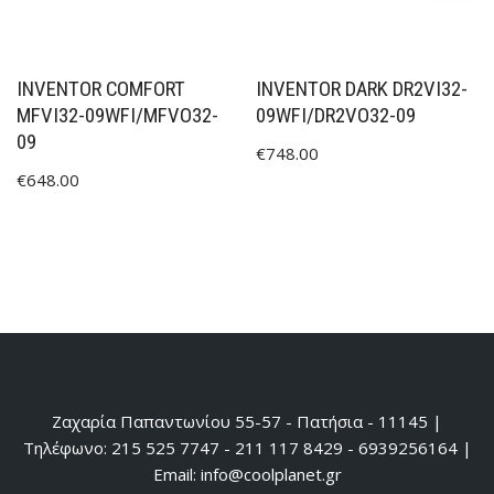
INVENTOR COMFORT
INVENTOR DARK DR2VI32-
MFVI32-09WFI/MFVO32-
09WFI/DR2VO32-09
09
€
748.00
€
648.00
Ζαχαρία Παπαντωνίου 55-57 - Πατήσια - 11145 |
Τηλέφωνο: 215 525 7747 - 211 117 8429 - 6939256164 |
Email: info@coolplanet.gr