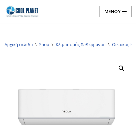
ΜΕΝΟΥ
Μεταπηδήστε
στο
περιεχόμενο
Αρχική σελίδα
\
Shop
\
Κλιματισμός & Θέρμανση
\
Οικιακός Κλ