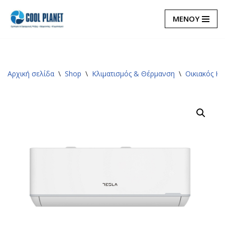
ΜΕΝΟΥ
Μεταπηδήστε
στο
περιεχόμενο
Αρχική σελίδα
\
Shop
\
Κλιματισμός & Θέρμανση
\
Οικιακός Κλ