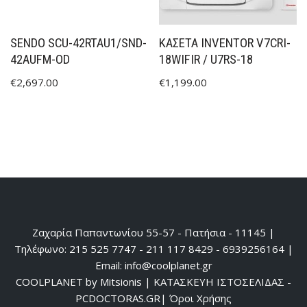
SENDO SCU-42RTAU1/SND-
ΚΑΣΕΤΑ INVENTOR V7CRI-
42AUFM-OD
18WIFIR / U7RS-18
€
2,697.00
€
1,199.00
Ζαχαρία Παπαντωνίου 55-57 - Πατήσια - 11145 |
Τηλέφωνο: 215 525 7747 - 211 117 8429 - 6939256164 |
Email: info@coolplanet.gr
COOLPLANET by Mitsionis
|
ΚΑΤΑΣΚΕΥΗ ΙΣΤΟΣΕΛΙΔΑΣ -
PCDOCTORAS.GR
|
Όροι Χρήσης