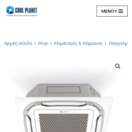
ΜΕΝΟΥ
Μεταπηδήστε
στο
περιεχόμενο
Αρχική σελίδα
\
Shop
\
Κλιματισμός & Θέρμανση
\
Επαγγελματ