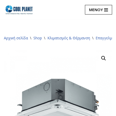
ΜΕΝΟΥ
Μεταπηδήστε
στο
περιεχόμενο
Αρχική σελίδα
\
Shop
\
Κλιματισμός & Θέρμανση
\
Επαγγελματ