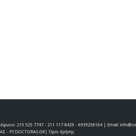
έφωνο: 215 525 7747 - 211 117 8429 - 6939256164 | Email: info@coo
ΔΑΣ - PCDOCTORAS.GR
|
Όροι Χρήσης