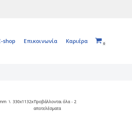
E-shop
Επικοινωνία
Καριέρα
0
 mm
\
330x1132x232
Προβάλλονται όλα - 2
αποτελέσματα