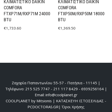
ΚΛΙΜΑΤΙΣΤΙΚΟ DAIKIN
ΚΛΙΜΑΤΙΣΤΙΚΟ DAIKIN
COMFORA
COMFORA
FTXP71M/RXP71M 24000
FTXP50M/RXP50M 18000
BTU
BTU
€
1,733.60
€
1,369.50
Ζαχαρία Παπαντωνίου 55-57 - Πατήσια - 11145 |
Τηλέφωνο: 215 525 7747 - 211 117 8429 - 6939256164 |
Email: info@coolplanet.gr
COOLPLANET by Mitsionis
|
ΚΑΤΑΣΚΕΥΗ ΙΣΤΟΣΕΛΙΔΑΣ -
PCDOCTORAS.GR
|
Όροι Χρήσης