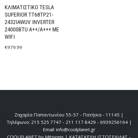
ΚΛΙΜΑΤΙΣΤΙΚΟ TESLA
SUPERIOR TT68TP21-
2432IAWUV INVERTER
24000BTU A++/A+++ ΜΕ
WIFI
€
979.99
Ζαχαρία Παπαντωνίου 55-57 - Πατήσια - 11145 |
Τηλέφωνο: 215 525 7747 - 211 117 8429 - 6939256164 |
Email: info@coolplanet.gr
COOLPLANET by Mitsionis
|
ΚΑΤΑΣΚΕΥΗ ΙΣΤΟΣΕΛΙΔΑΣ -