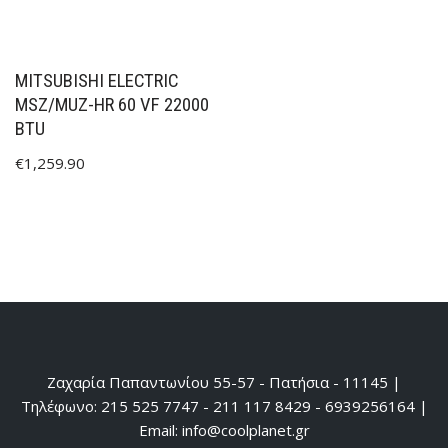
MITSUBISHI ELECTRIC
MSZ/MUZ-HR 60 VF 22000
BTU
€
1,259.90
Ζαχαρία Παπαντωνίου 55-57 - Πατήσια - 11145 |
Τηλέφωνο: 215 525 7747 - 211 117 8429 - 6939256164 |
Email: info@coolplanet.gr