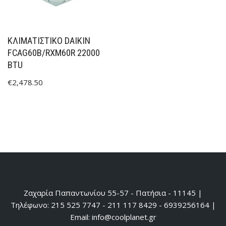
ΚΛΙΜΑΤΙΣΤΙΚΟ DAIKIN
FCAG60B/RXM60R 22000
BTU
€
2,478.50
Ζαχαρία Παπαντωνίου 55-57 - Πατήσια - 11145 |
Τηλέφωνο: 215 525 7747 - 211 117 8429 - 6939256164 |
Email: info@coolplanet.gr